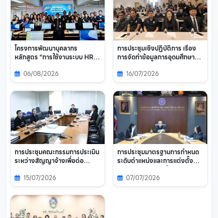
โครงการพัฒนาบุคลากร
การประชุมเชิงปฏิบัติการ เรื่อง
หลักสูตร “การใช้งานระบบ HR-
การจัดทำข้อมูลการอุดมศึกษา
Reinventing (Human
ตามกฎกระทรวงกำหนดหลัก
06/08/2026
16/07/2026
Potential Reinventing)” รุ่นที่
เกณฑ์ วิธีการ และระยะเวลาการ
1
เปิดเผยและการส่งข้อมูลการ
อุดมศึกษา พ.ศ. 2566 ปีการ
ศึกษา 2569
การประชุมคณะกรรมการประเมิน
การประชุมมาตรฐานการกำหนด
ระหว่างสัญญาจ้างเพื่อต่อ
ระดับตำแหน่งและการแต่งตั้ง
สัญญาจ้างพนักงานมหาวิทยาลัย
ข้าราชการพลเรือนในสถาบัน
15/07/2026
07/07/2026
สายสนับสนุน กองกลาง
อุดมศึกษาให้ดำรงตำแหน่งสูงขึ้น
สำนักงานอธิการบดี